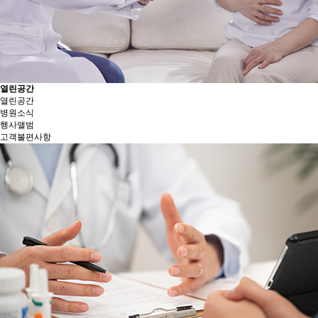
열린공간
열린공간
병원소식
행사앨범
고객불편사항