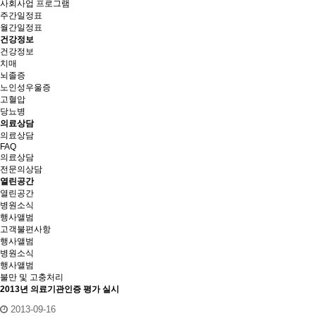
사회사업 프로그램
주간일정표
월간일정표
건강정보
건강정보
치매
뇌졸증
노인성우울증
고혈압
당뇨병
의료상담
의료상담
FAQ
의료상담
전문의상담
열린공간
열린공간
병원소식
행사앨범
고객불편사항
행
사
앨
범
병원소식
행사앨범
불만 및 고충처리
2013년 의료기관인증 평가 실시
2013-09-16