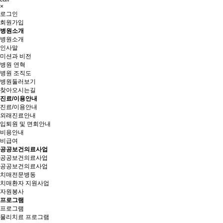
×
로그인
회원가입
병원소개
병원소개
인사말
미션과 비전
병원 연혁
병원 조직도
병원둘러보기
찾아오시는길
진료/이용안내
진료/이용안내
외래진료안내
입퇴원 및 면회안내
비용안내
비급여
공공보건의료사업
공공보건의료사업
공공보건의료사업
치매전문병동
치매환자 지원사업
자원봉사
프로그램
프로그램
물리치료 프로그램