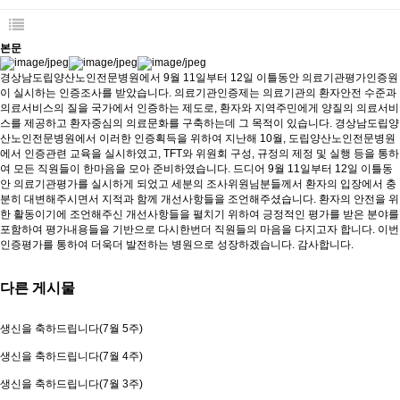
본문
경상남도립양산노인전문병원에서 9월 11일부터 12일 이틀동안 의료기관평가인증원
이 실시하는 인증조사를 받았습니다. 의료기관인증제는 의료기관의 환자안전 수준과
의료서비스의 질을 국가에서 인증하는 제도로, 환자와 지역주민에게 양질의 의료서비
스를 제공하고 환자중심의 의료문화를 구축하는데 그 목적이 있습니다. 경상남도립양
산노인전문병원에서 이러한 인증획득을 위하여 지난해 10월, 도립양산노인전문병원
에서 인증관련 교육을 실시하였고, TFT와 위원회 구성, 규정의 제정 및 실행 등을 통하
여 모든 직원들이 한마음을 모아 준비하였습니다. 드디어 9월 11일부터 12일 이틀동
안 의료기관평가를 실시하게 되었고 세분의 조사위원님분들께서 환자의 입장에서 충
분히 대변해주시면서 지적과 함께 개선사항들을 조언해주셨습니다. 환자의 안전을 위
한 활동이기에 조언해주신 개선사항들을 펼치기 위하여 긍정적인 평가를 받은 분야를
포함하여 평가내용들을 기반으로 다시한번더 직원들의 마음을 다지고자 합니다. 이번
인증평가를 통하여 더욱더 발전하는 병원으로 성장하겠습니다. 감사합니다.
다른 게시물
생신을 축하드립니다(7월 5주)
생신을 축하드립니다(7월 4주)
생신을 축하드립니다(7월 3주)