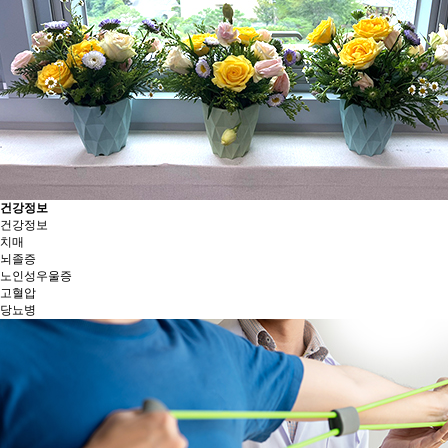
건강정보
건강정보
치매
뇌졸증
노인성우울증
고혈압
당뇨병