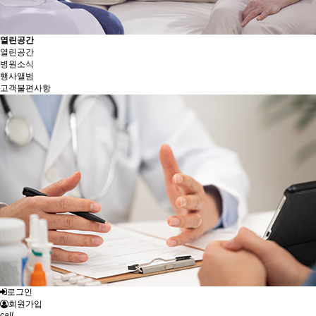
열린공간
열린공간
병원소식
행사앨범
고객불편사항
로그인
회원가입
call