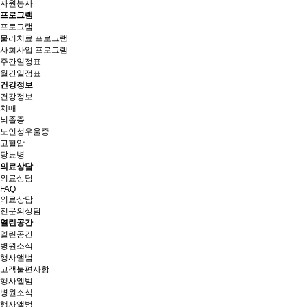
자원봉사
프로그램
프로그램
물리치료 프로그램
사회사업 프로그램
주간일정표
월간일정표
건강정보
건강정보
치매
뇌졸증
노인성우울증
고혈압
당뇨병
의료상담
의료상담
FAQ
의료상담
전문의상담
열린공간
열린공간
병원소식
행사앨범
고객불편사항
행
사
앨
범
병원소식
행사앨범