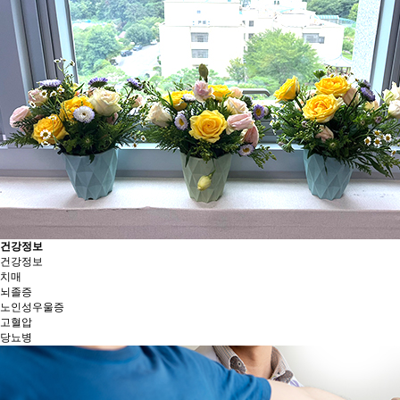
건강정보
건강정보
치매
뇌졸증
노인성우울증
고혈압
당뇨병