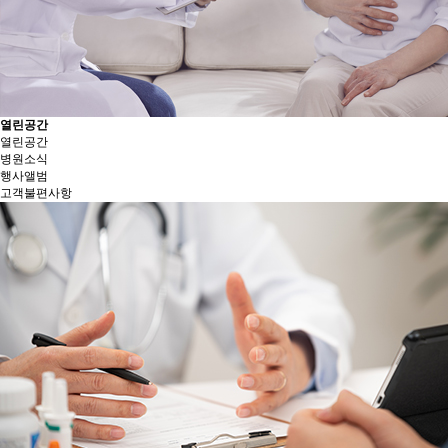
열린공간
열린공간
병원소식
행사앨범
고객불편사항