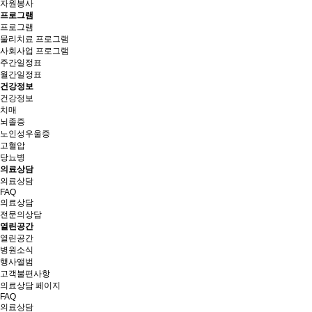
자원봉사
프로그램
프로그램
물리치료 프로그램
사회사업 프로그램
주간일정표
월간일정표
건강정보
건강정보
치매
뇌졸증
노인성우울증
고혈압
당뇨병
의료상담
의료상담
FAQ
의료상담
전문의상담
열린공간
열린공간
병원소식
행사앨범
고객불편사항
의료상담 페이지
FAQ
의료상담