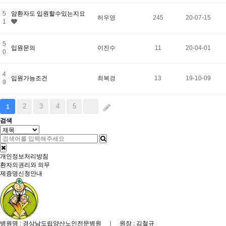
5
암환자도 입원할수있는지요
허우영
245
20-07-15
1
5
입원문의
이진수
11
20-04-01
0
4
입원가능조건
최복경
13
19-10-09
9
2
3
4
5
1
검색
개인정보처리방침
환자의권리와 의무
제증명신청안내
병원명 : 경상남도립양산노인전문병원 ｜ 원장 : 김철규