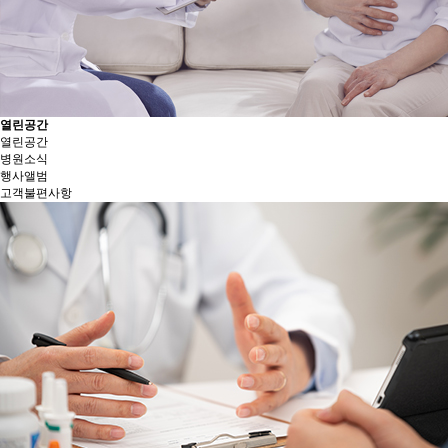
열린공간
열린공간
병원소식
행사앨범
고객불편사항