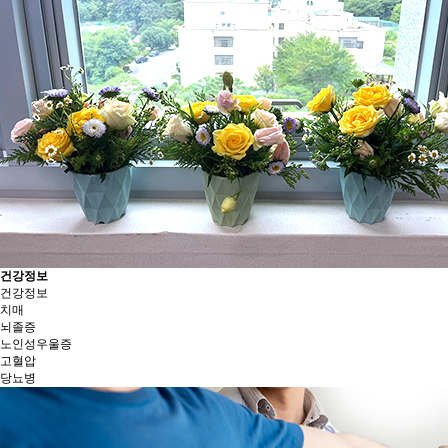
건강정보
건강정보
치매
뇌졸증
노인성우울증
고혈압
당뇨병