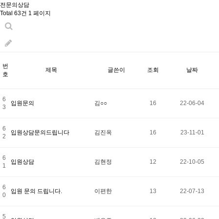
전문의상담
Total 63건
1 페이지
번
제목
글쓴이
조회
날짜
호
6
입원문의
김○○
16
22-06-04
3
6
입원상담문의드립니다
김진옥
16
23-11-01
2
6
입원상담
김현정
12
22-10-05
1
6
입원 문의 드립니다.
이편한
13
22-07-13
0
5