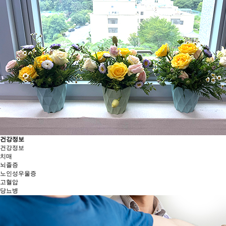
건강정보
건강정보
치매
뇌졸증
노인성우울증
고혈압
당뇨병