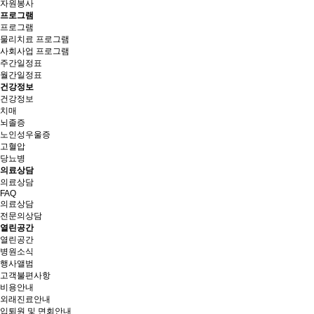
자원봉사
프로그램
프로그램
물리치료 프로그램
사회사업 프로그램
주간일정표
월간일정표
건강정보
건강정보
치매
뇌졸증
노인성우울증
고혈압
당뇨병
의료상담
의료상담
FAQ
의료상담
전문의상담
열린공간
열린공간
병원소식
행사앨범
고객불편사항
비
용
안
내
외래진료안내
입퇴원 및 면회안내