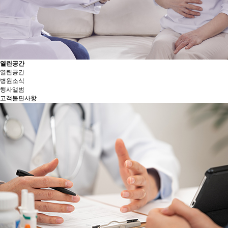
열린공간
열린공간
병원소식
행사앨범
고객불편사항