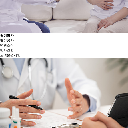
열린공간
열린공간
병원소식
행사앨범
고객불편사항