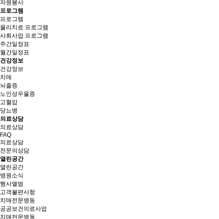
자원봉사
프로그램
프로그램
물리치료 프로그램
사회사업 프로그램
주간일정표
월간일정표
건강정보
건강정보
치매
뇌졸증
노인성우울증
고혈압
당뇨병
의료상담
의료상담
FAQ
의료상담
전문의상담
열린공간
열린공간
병원소식
행사앨범
고객불편사항
치매전문병동
공공보건의료사업
치매전문병동