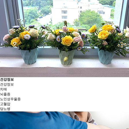
건강정보
건강정보
치매
뇌졸증
노인성우울증
고혈압
당뇨병