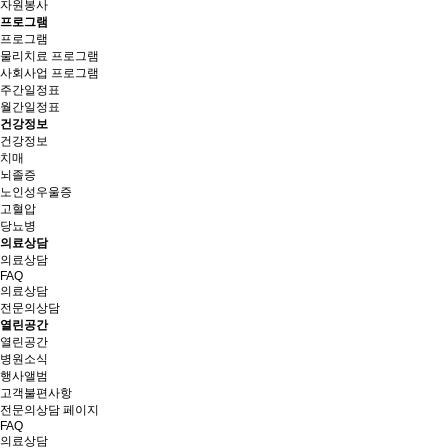
자원봉사
프로그램
프로그램
물리치료 프로그램
사회사업 프로그램
주간일정표
월간일정표
건강정보
건강정보
치매
뇌졸증
노인성우울증
고혈압
당뇨병
의료상담
의료상담
FAQ
의료상담
전문의상담
열린공간
열린공간
병원소식
행사앨범
고객불편사항
전
문
의
상
담
페
이
지
FAQ
의료상담