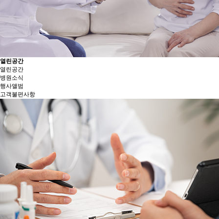
열린공간
열린공간
병원소식
행사앨범
고객불편사항