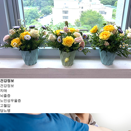
건강정보
건강정보
치매
뇌졸증
노인성우울증
고혈압
당뇨병